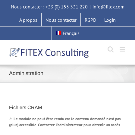
Passer
Nous contacter : +33 (0) 155 331 220
|
info@fitex.com
au
contenu
A propos
Nous contacter
RGPD
Login
Français
Administration
Fichiers CRAM
⚠
Le module ne peut être rendu car le contenu demandé n'est pas
(plus) accessible. Contactez l'administrateur pour obtenir un accès.